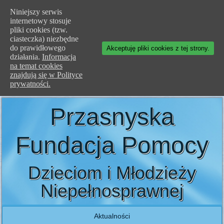
Niniejszy serwis
internetowy stosuje
pliki cookies (tzw.
ciasteczka) niezbędne
do prawidłowego
Akceptuję pliki cookies z tej strony.
działania.
Informacja
na temat cookies
znajdują się w Polityce
prywatności.
Przasnyska
Fundacja Pomocy
Dzieciom i Młodzieży
Niepełnosprawnej
Aktualności