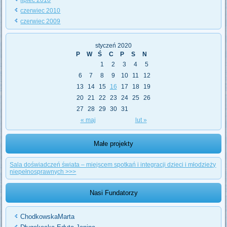
czerwiec 2010
czerwiec 2009
styczeń 2020
P
W
Ś
C
P
S
N
1
2
3
4
5
6
7
8
9
10
11
12
13
14
15
16
17
18
19
20
21
22
23
24
25
26
27
28
29
30
31
« maj
lut »
Małe projekty
Sala doświadczeń świata – miejscem spotkań i integracji dzieci i młodzieży
niepełnosprawnych >>>
Nasi Fundatorzy
ChodkowskaMarta