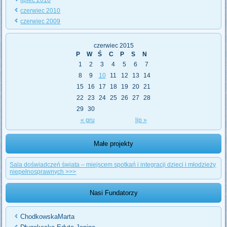
czerwiec 2010
czerwiec 2009
czerwiec 2015
P
W
Ś
C
P
S
N
1
2
3
4
5
6
7
8
9
10
11
12
13
14
15
16
17
18
19
20
21
22
23
24
25
26
27
28
29
30
« gru
lip »
Małe projekty
Sala doświadczeń świata – miejscem spotkań i integracji dzieci i młodzieży
niepełnosprawnych >>>
Nasi Fundatorzy
ChodkowskaMarta