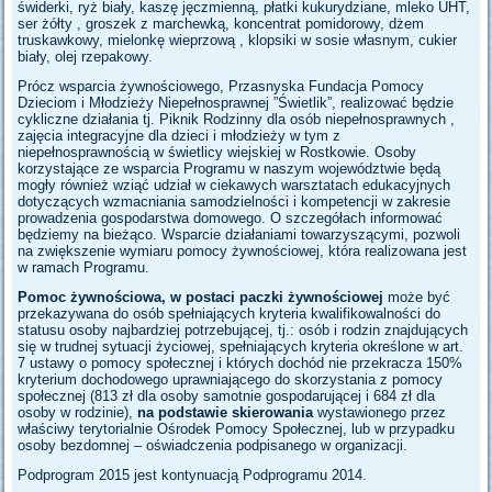
świderki, ryż biały, kaszę jęczmienną, płatki kukurydziane, mleko UHT,
ser żółty , groszek z marchewką, koncentrat pomidorowy, dżem
truskawkowy, mielonkę wieprzową , klopsiki w sosie własnym, cukier
biały, olej rzepakowy.
Prócz wsparcia żywnościowego, Przasnyska Fundacja Pomocy
Dzieciom i Młodzieży Niepełnosprawnej ”Świetlik”, realizować będzie
cykliczne działania tj. Piknik Rodzinny dla osób niepełnosprawnych ,
zajęcia integracyjne dla dzieci i młodzieży w tym z
niepełnosprawnością w świetlicy wiejskiej w Rostkowie. Osoby
korzystające ze wsparcia Programu w naszym województwie będą
mogły również wziąć udział w ciekawych warsztatach edukacyjnych
dotyczących wzmacniania samodzielności i kompetencji w zakresie
prowadzenia gospodarstwa domowego. O szczegółach informować
będziemy na bieżąco. Wsparcie działaniami towarzyszącymi, pozwoli
na zwiększenie wymiaru pomocy żywnościowej, która realizowana jest
w ramach Programu.
Pomoc żywnościowa, w postaci paczki żywnościowej
może być
przekazywana do osób spełniających kryteria kwalifikowalności do
statusu osoby najbardziej potrzebującej, tj.: osób i rodzin znajdujących
się w trudnej sytuacji życiowej, spełniających kryteria określone w art.
7 ustawy o pomocy społecznej i których dochód nie przekracza 150%
kryterium dochodowego uprawniającego do skorzystania z pomocy
społecznej (813 zł dla osoby samotnie gospodarującej i 684 zł dla
osoby w rodzinie),
na podstawie skierowania
wystawionego przez
właściwy terytorialnie Ośrodek Pomocy Społecznej, lub w przypadku
osoby bezdomnej – oświadczenia podpisanego w organizacji.
Podprogram 2015 jest kontynuacją Podprogramu 2014.