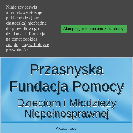
Niniejszy serwis
internetowy stosuje
pliki cookies (tzw.
ciasteczka) niezbędne
do prawidłowego
Akceptuję pliki cookies z tej strony.
działania.
Informacja
na temat cookies
znajdują się w Polityce
prywatności.
Przasnyska
Fundacja Pomocy
Dzieciom i Młodzieży
Niepełnosprawnej
Aktualności