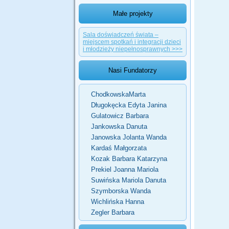
Małe projekty
Sala doświadczeń świata –
miejscem spotkań i integracji dzieci
i młodzieży niepełnosprawnych >>>
Nasi Fundatorzy
ChodkowskaMarta
Długokęcka Edyta Janina
Gulatowicz Barbara
Jankowska Danuta
Janowska Jolanta Wanda
Kardaś Małgorzata
Kozak Barbara Katarzyna
Prekiel Joanna Mariola
Suwińska Mariola Danuta
Szymborska Wanda
Wichlińska Hanna
Zegler Barbara