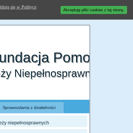
jdują się w Polityce
Akceptuję pliki cookies z tej strony.
Fundacja Pomocy
eży Niepełnosprawnej
Sprawozdania z działalności
zieży niepełnosprawnych