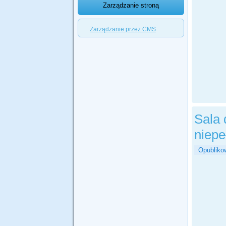
Zarządzanie stroną
Zarządzanie przez CMS
Sala 
niep
Opubliko