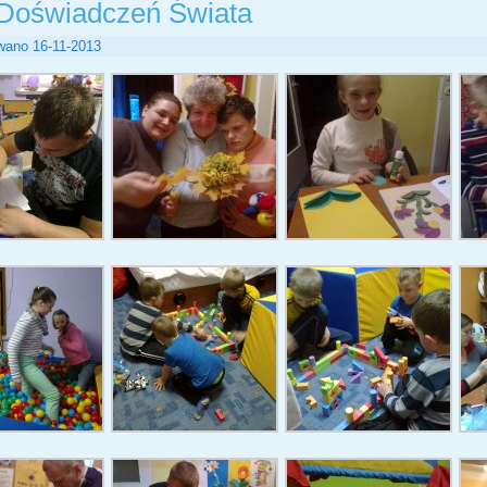
 Doświadczeń Świata
wano
16-11-2013