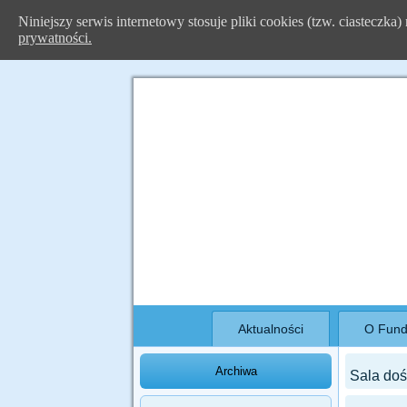
Niniejszy serwis internetowy stosuje pliki cookies (tzw. ciasteczk
prywatności.
Aktualności
O Fund
Archiwa
Sala doś