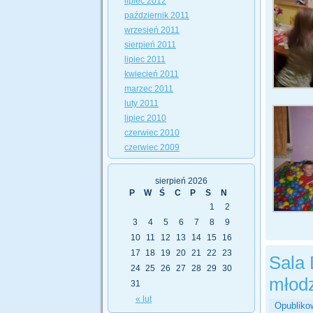
lipiec 2012
październik 2011
wrzesień 2011
sierpień 2011
lipiec 2011
kwiecień 2011
marzec 2011
luty 2011
lipiec 2010
czerwiec 2010
czerwiec 2009
sierpień 2026
P
W
Ś
C
P
S
N
1
2
3
4
5
6
7
8
9
10
11
12
13
14
15
16
17
18
19
20
21
22
23
Sala 
24
25
26
27
28
29
30
młodz
31
« lut
Opubliko