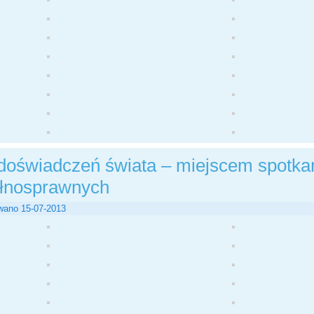
doświadczeń świata – miejscem spotkań
ełnosprawnych
wano
15-07-2013