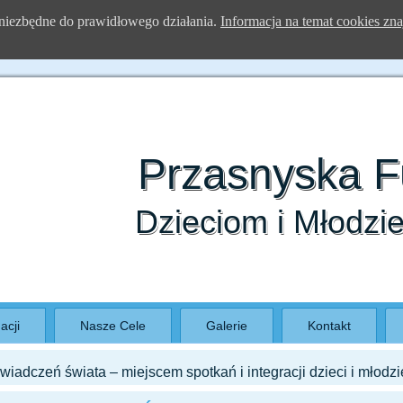
a) niezbędne do prawidłowego działania.
Informacja na temat cookies zna
Przasnyska 
Dzieciom i Młodzi
acji
Nasze Cele
Galerie
Kontakt
wiadczeń świata – miejscem spotkań i integracji dzieci i młod