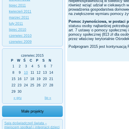
niepełnosprawnością w świetlicy w
również wziąć udział w ciekawych 
lipiec 2011
prowadzenia gospodarstwa domowego
kwiecień 2011
na zwiększenie wymiaru pomocy żyw
marzec 2011
Pomoc żywnościowa, w postaci p
luty 2011
statusu osoby najbardziej potrzebują
lipiec 2010
art. 7 ustawy o pomocy społecznej 
pomocy społecznej (813 zł dla osoby
czerwiec 2010
przez właściwy terytorialnie Ośrod
czerwiec 2009
Podprogram 2015 jest kontynuacją 
czerwiec 2015
P
W
Ś
C
P
S
N
1
2
3
4
5
6
7
8
9
10
11
12
13
14
15
16
17
18
19
20
21
22
23
24
25
26
27
28
29
30
« gru
lip »
Małe projekty
Sala doświadczeń świata –
miejscem spotkań i integracji dzieci