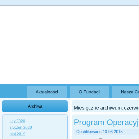
Informacja na
temat cookies znajdują się w Polityce prywatności.
Akceptuję pliki cookies z tej strony.
Aktualności
O Fundacji
Nasze Ce
Archiwa
Miesięczne archiwum:
czerwi
Program Operacy
luty 2020
styczeń 2020
Opublikowano
10-06-2015
maj 2019