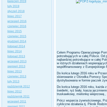
kwiecień 2019
luty 2019
styczeń 2018
lipiec 2017
wrzesień 2016
czerwiec 2016
lipiec 2015
czerwiec 2015
grudzień 2014
listopad 2014
lipiec 2014
Celem Programu Operacyjnego Pomo
potrzebujących w całej Polsce. Od 
listopad 2013
najbardziej potrzebujące w całej P
wrzesień 2013
w różnych działaniach wspierający
sierpień 2013
współfinansowany z Europejskiego
lipiec 2013
Do końca lutego 2016 roku w Przasn
czerwiec 2013
skierowanie z Ośrodka Pomocy Społe
dystrybuowana w formie paczek ży
luty 2013
październik 2012
Do końca lutego 2016 roku, każda 
świderki, ryż biały, kaszę jęczmien
lipiec 2012
truskawkowy, mielonkę wieprzową , k
październik 2011
Prócz wsparcia żywnościowego, Prz
wrzesień 2011
cykliczne działania tj. Piknik Rodzi
sierpień 2011