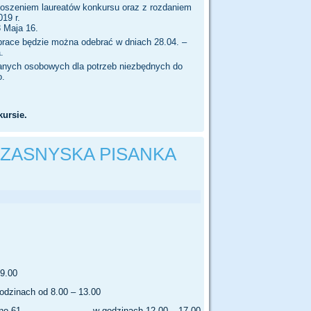
oszeniem laureatów konkursu oraz z rozdaniem
19 r.
 Maja 16.
prace będzie można odebrać w dniach 28.04. –
.
anych osobowych dla potrzeb niezbędnych do
o.
ursie.
 „PRZASNYSKA PISANKA
19.00
zinach od 8.00 – 13.00
ul. Leszno 61, w godzinach 12.00 – 17.00