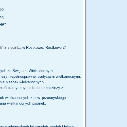
go
nej
NA”
k” z siedzibą w Rostkowie, Rostkowo 24
anych ze Świętami Wielkanocnymi.
zieży niepełnosprawnej tradycjami wielkanocnymi.
ania pisanek wielkanocnych.
nień plastycznych dzieci i młodzieży z
nek wielkanocnych z pow. przasnyskiego.
ienia wielkanocnych pisanek.
a wydmuszkach jaj strusich, gęsich i jajach