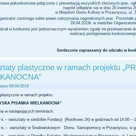
tawa pokonkursowa połączona z prezentacją wszystkich złożonych prac, ogł
nagród odbędzie się w dniu 26 kwietnia 20
w Miejskim Domu Kultury w Przasnyszu, ul. 3
ganizator zastrzega sobie prawo zatrzymania nagrodzonych prac. Pozostałe 
29.04.2019r. w siedzibie Organizatora
dział w konkursie jest jednoznacznym wyrażeniem zgody na przetwarzanie d
realizacji postępowania konkursoweg
Serdecznie zapraszamy do udziału w konk
ztaty plastyczne w ramach projektu
LKANOCNA”
wano
09-04-2019
plastyczne w ramach projektu
YSKA PISANKA WIELKANOCNA”
ię w następujących terminach:
 r.
– warsztaty w siedzibie Fundacji (Rostkowo 24) w godzinach od 14.00 – 
 r.
– warsztaty w Środowiskowym Domu Samopomocy w Przasnyszu, w god
 r.
– warsztaty w Ośrodku Szkolno -Wychowawczym w Przasnyszu, 