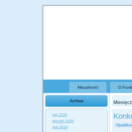
Akceptuję pliki cookies z tej strony.
Aktualności
O Fund
Archiwa
Miesięc
Konk
luty 2020
styczeń 2020
Opubliko
maj 2019