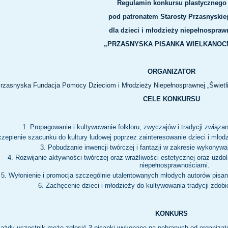
Regulamin konkursu plastycznego
pod patronatem Starosty Przasnyskie
dla dzieci i młodzieży niepełnospraw
„PRZASNYSKA PISANKA WIELKANOC
ORGANIZATOR
rzasnyska Fundacja Pomocy Dzieciom i Młodzieży Niepełnosprawnej „Świetli
CELE KONKURSU
Propagowanie i kultywowanie folkloru, zwyczajów i tradycji związ
zepienie szacunku do kultury ludowej poprzez zainteresowanie dzieci i młod
Pobudzanie inwencji twórczej i fantazji w zakresie wykonyw
Rozwijanie aktywności twórczej oraz wrażliwości estetycznej oraz uzdol
niepełnosprawnościami.
Wyłonienie i promocja szczególnie utalentowanych młodych autorów pisa
Zachęcenie dzieci i młodzieży do kultywowania tradycji zdob
KONKURS
ażdy uczestnik może zgłosić 3 pisanki wykonane na pobranych od organizator