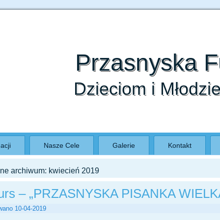
Informacja na temat cookies zna
Przasnyska 
Dzieciom i Młodzi
acji
Nasze Cele
Galerie
Kontakt
zne archiwum:
kwiecień 2019
urs – „PRZASNYSKA PISANKA WIEL
wano
10-04-2019