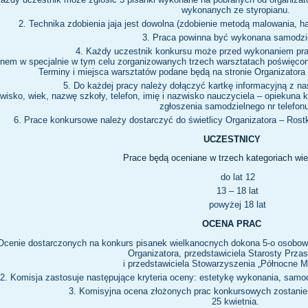
wykonanych ze styropianu.
Technika zdobienia jaja jest dowolna (zdobienie metodą malowania, haf
Praca powinna być wykonana samodzie
Każdy uczestnik konkursu może przed wykonaniem pra
unem w specjalnie w tym celu zorganizowanych trzech warsztatach poświęco
Terminy i miejsca warsztatów podane będą na stronie Organizatora
Do każdej pracy należy dołączyć kartkę informacyjną z na
zwisko, wiek, nazwę szkoły, telefon, imię i nazwisko nauczyciela – opiekun
zgłoszenia samodzielnego nr telefonu
Prace konkursowe należy dostarczyć do świetlicy Organizatora – Rostk
UCZESTNICY
Prace będą oceniane w trzech kategoriach wi
do lat 12
13 – 18 lat
powyżej 18 lat
OCENA PRAC
Ocenie dostarczonych na konkurs pisanek wielkanocnych dokona 5-o osobowa 
Organizatora, przedstawiciela Starosty Prza
i przedstawiciela Stowarzyszenia „Północne 
Komisja zastosuje następujące kryteria oceny: estetykę wykonania, samod
Komisyjna ocena złożonych prac konkursowych zostanie
25 kwietnia.