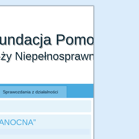
jdują się w Polityce prywatności.
Fundacja Pomocy
eży Niepełnosprawnej
Sprawozdania z działalności
KANOCNA”