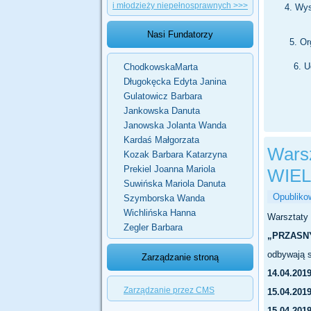
i młodzieży niepełnosprawnych >>>
Wys
Nasi Fundatorzy
Or
U
ChodkowskaMarta
Długokęcka Edyta Janina
Gulatowicz Barbara
Jankowska Danuta
Janowska Jolanta Wanda
Kardaś Małgorzata
Wars
Kozak Barbara Katarzyna
Prekiel Joanna Mariola
WIE
Suwińska Mariola Danuta
Opubliko
Szymborska Wanda
Wichlińska Hanna
Warsztaty 
Zegler Barbara
„PRZASN
odbywają s
Zarządzanie stroną
14.04.2019
Zarządzanie przez CMS
15.04.2019
15.04.2019