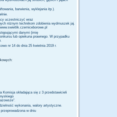
towania, barwienia, wyklejania itp.).
lnie.
cy uczestniczyć wraz
nych różnym technikom zdobienia wydmuszek jaj.
 www.swietlik.czerniceborowe.pl
stępującymi danymi (imię
a konkursu lub opiekuna prawnego. W przypadku
.
owo nr 14 do dnia 25 kwietnia 2019 r.
ekowych:
Komisja składająca się z 3 przedstawicieli
snyskiego
Mazowsze”.
zielność wykonania, walory artystyczne.
 przeprowadzona w dniu