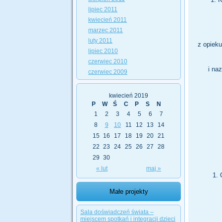
lipiec 2011
kwiecień 2011
marzec 2011
luty 2011
z opiek
lipiec 2010
czerwiec 2010
i na
czerwiec 2009
kwiecień 2019
P
W
Ś
C
P
S
N
1
2
3
4
5
6
7
8
9
10
11
12
13
14
15
16
17
18
19
20
21
22
23
24
25
26
27
28
29
30
« lut
maj »
Małe projekty
Sala doświadczeń świata –
miejscem spotkań i integracji dzieci