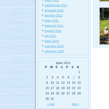
lipiec 2012
październik 2011
wrzesień 2011
sierpień 2011
lipiec 2011
kwiecień 2011
marzec 2011
luty 2011
lipiec 2010
czerwiec 2010
czerwiec 2009
lipiec 2012
P
W
Ś
C
P
S
N
1
2
3
4
5
6
7
8
9
10
11
12
13
14
15
16
17
18
19
20
21
22
23
24
25
26
27
28
29
30
31
« paź
paź »