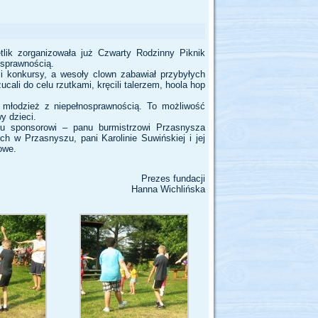
lik zorganizowała już Czwarty Rodzinny Piknik
osprawnością.
i konkursy, a wesoły clown zabawiał przybyłych
cali do celu rzutkami, kręcili talerzem, hoola hop
i młodzież z niepełnosprawnością. To możliwość
y dzieci.
u sponsorowi – panu burmistrzowi Przasnysza
 w Przasnyszu, pani Karolinie Suwińskiej i jej
owe.
Prezes fundacji
Hanna Wichlińska