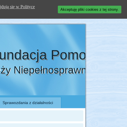
jdują się w Polityce
Akceptuję pliki cookies z tej strony.
Fundacja Pomocy
eży Niepełnosprawnej
Sprawozdania z działalności