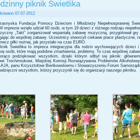
dzinny piknik Świetlika
ikowano
07-07-2012
rzasnyska Fundacja Pomocy Dzieciom i Młodzieży Niepełnosprawnej Świet
 W imprezie wzięło udział 60 osób, w tym 19 dzieci z różnego rodzaju niepełn
zyczny „Takt” zorganizował wspaniałą zabawę muzyczną, przygotował gry 
gając do wspólnej zabawy. Uczestnicy stworzyli ciekawe prace plastyczne, rzu
i mecz piłki nożnej, jak przystało na czas EURO.
knik Świetlika to impreza integracyjna dla rodzin wychowujących dzieci 
się osób, które mają podobne zmartwienia, problemy. To czas wspólnej zabaw
rąco podziękować wszystkim, dzięki którym odbył się piknik: głównem
i Trochimiukowi, Miejskiej Komisji Rozwiązywania Problemów Alkoholowych
KAJA, panu Krzysztofowi Bieńkowskiemu i Stowarzyszeniu Forum Samorząd
dzięczni wszystkim, którzy przyczynili się do organizacji naszego pikniku.