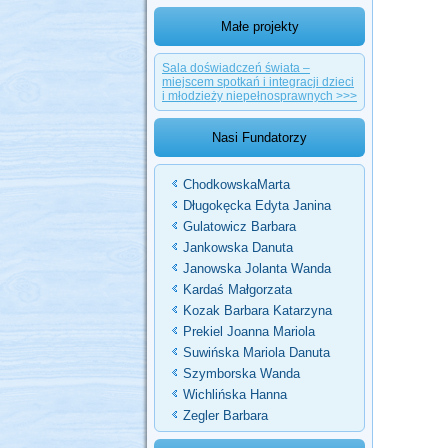
Małe projekty
Sala doświadczeń świata –
miejscem spotkań i integracji dzieci
i młodzieży niepełnosprawnych >>>
Nasi Fundatorzy
ChodkowskaMarta
Długokęcka Edyta Janina
Gulatowicz Barbara
Jankowska Danuta
Janowska Jolanta Wanda
Kardaś Małgorzata
Kozak Barbara Katarzyna
Prekiel Joanna Mariola
Suwińska Mariola Danuta
Szymborska Wanda
Wichlińska Hanna
Zegler Barbara