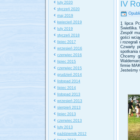
IV Ro
luty 2020
styczeń 2020
Opubl
maj 2019
kwiecień 2019
1 lipca P
Świetlika.
luty 2019
Zespół mu
styczeń 2018
gości wcią
lipiec 2017
i rozegral
Czwarty pi
wrzesień 2016
spotkania 
czerwiec 2016
Chcemy go
Waldemarow
lipiec 2015
firmie MA
czerwiec 2015
Jesteśmy w
grudzień 2014
listopad 2014
lipiec 2014
listopad 2013
wrzesień 2013
sierpień 2013
lipiec 2013
czerwiec 2013
luty 2013
październik 2012