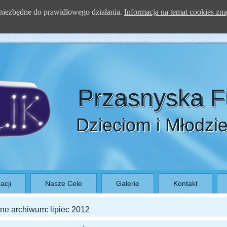
a) niezbędne do prawidłowego działania.
Informacja na temat cookies zna
Przasnyska 
Dzieciom i Młodzi
acji
Nasze Cele
Galerie
Kontakt
zne archiwum:
lipiec 2012