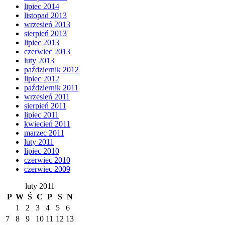
lipiec 2014
listopad 2013
wrzesień 2013
sierpień 2013
lipiec 2013
czerwiec 2013
luty 2013
październik 2012
lipiec 2012
październik 2011
wrzesień 2011
sierpień 2011
lipiec 2011
kwiecień 2011
marzec 2011
luty 2011
lipiec 2010
czerwiec 2010
czerwiec 2009
luty 2011
P
W
Ś
C
P
S
N
1
2
3
4
5
6
7
8
9
10
11
12
13