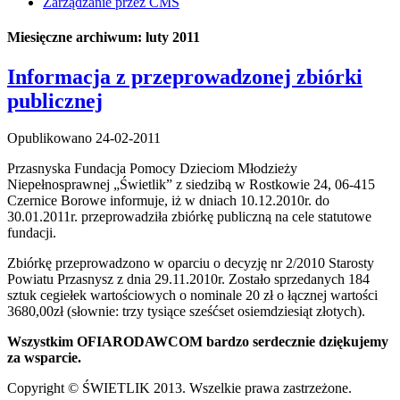
Zarządzanie przez CMS
Miesięczne archiwum:
luty 2011
Informacja z przeprowadzonej zbiórki
publicznej
Opublikowano
24-02-2011
Przasnyska Fundacja Pomocy Dzieciom Młodzieży
Niepełnosprawnej „Świetlik” z siedzibą w Rostkowie 24, 06-415
Czernice Borowe informuje, iż w dniach 10.12.2010r. do
30.01.2011r. przeprowadziła zbiórkę publiczną na cele statutowe
fundacji.
Zbiórkę przeprowadzono w oparciu o decyzję nr 2/2010 Starosty
Powiatu Przasnysz z dnia 29.11.2010r. Zostało sprzedanych 184
sztuk cegiełek wartościowych o nominale 20 zł o łącznej wartości
3680,00zł (słownie: trzy tysiące sześćset osiemdziesiąt złotych).
Wszystkim OFIARODAWCOM bardzo serdecznie dziękujemy
za wsparcie.
Copyright © ŚWIETLIK 2013. Wszelkie prawa zastrzeżone.