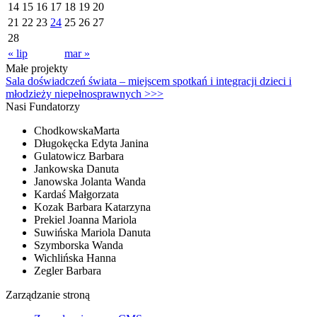
14
15
16
17
18
19
20
21
22
23
24
25
26
27
28
« lip
mar »
Małe projekty
Sala doświadczeń świata – miejscem spotkań i integracji dzieci i
młodzieży niepełnosprawnych >>>
Nasi Fundatorzy
ChodkowskaMarta
Długokęcka Edyta Janina
Gulatowicz Barbara
Jankowska Danuta
Janowska Jolanta Wanda
Kardaś Małgorzata
Kozak Barbara Katarzyna
Prekiel Joanna Mariola
Suwińska Mariola Danuta
Szymborska Wanda
Wichlińska Hanna
Zegler Barbara
Zarządzanie stroną