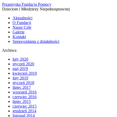
Przasnyska Fundacja Pomocy
Informacja na temat cookies
Dzieciom i Młodzieży Niepełnosprawnej
znajdują się w Polityce prywatności.
Akceptuję pliki cookies z tej strony.
Aktualności
O Fundacji
Nasze Cele
Galerie
Kontakt
Sprawozdania z działalności
Archiwa
luty 2020
styczeń 2020
maj 2019
kwiecień 2019
luty 2019
styczeń 2018
lipiec 2017
wrzesień 2016
czerwiec 2016
lipiec 2015
czerwiec 2015
grudzień 2014
listopad 2014