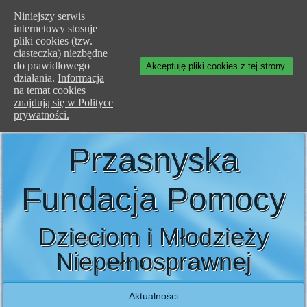
Niniejszy serwis
internetowy stosuje
pliki cookies (tzw.
ciasteczka) niezbędne
do prawidłowego
Akceptuję pliki cookies z tej strony.
działania.
Informacja
na temat cookies
znajdują się w Polityce
prywatności.
Przasnyska
Fundacja Pomocy
Dzieciom i Młodzieży
Niepełnosprawnej
Aktualności